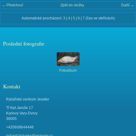
← Předchozí
Zpět do složky
Další →
Automatické procházení:
3
|
4
|
5
|
6
|
7
(čas ve vteřinách)
Poslední fotografie
Fotoalbum
Kontakt
Rybářské centrum Jeseter
Tř.Kpt.Jaroše 17
Karlovy Vary-Dvory
36005
+420608644446
richard.holuska@seznam.cz