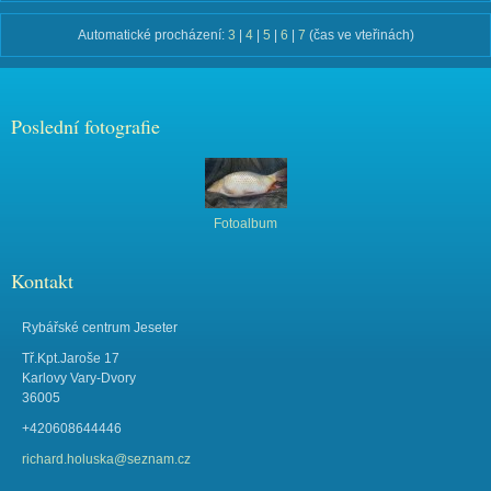
Automatické procházení:
3
|
4
|
5
|
6
|
7
(čas ve vteřinách)
Poslední fotografie
Fotoalbum
Kontakt
Rybářské centrum Jeseter
Tř.Kpt.Jaroše 17
Karlovy Vary-Dvory
36005
+420608644446
richard.holuska@seznam.cz