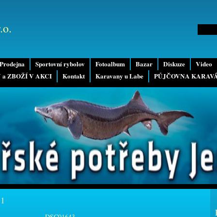
.o.
Prodejna
Sportovní rybolov
Fotoalbum
Bazar
Diskuze
Video
 a ZBOŽÍ V AKCI
Kontakt
Karavany u Labe
PŮJČOVNA KARAV
11
DSC01643