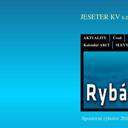
JESETER KV s.r
AKTUALITY
Úvod
Kalendář AKCÍ
SLEVY
Sportovní rybolov 20