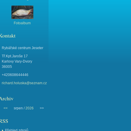
Fotoalbum
Kontakt
Rybářské centrum Jeseter
Tř.Kpt.Jaroše 17
Karlovy Vary-Dvory
36005
+420608644446
richard.holuska@seznam.cz
Archiv
<<
srpen /
2026
>>
RSS
Přehled zdrojů