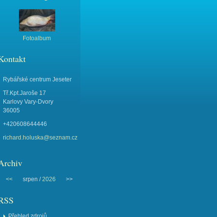
Fotoalbum
Kontakt
Rybářské centrum Jeseter
Tř.Kpt.Jaroše 17
Karlovy Vary-Dvory
36005
+420608644446
richard.holuska@seznam.cz
Archiv
<<
srpen /
2026
>>
RSS
Přehled zdrojů