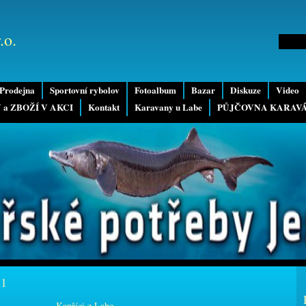
.o.
Prodejna
Sportovní rybolov
Fotoalbum
Bazar
Diskuze
Video
 a ZBOŽÍ V AKCI
Kontakt
Karavany u Labe
PŮJČOVNA KARAV
11
Kapříci z Labe