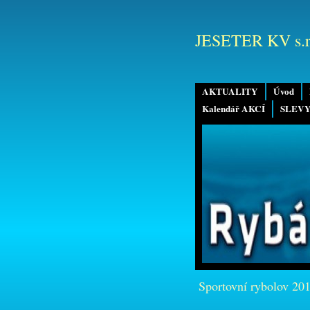
JESETER KV s.r
AKTUALITY
Úvod
Kalendář AKCÍ
SLEVY
Sportovní rybolov 20