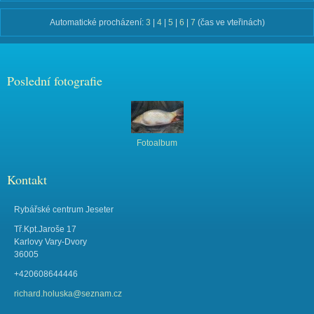
Automatické procházení:
3
|
4
|
5
|
6
|
7
(čas ve vteřinách)
Poslední fotografie
Fotoalbum
Kontakt
Rybářské centrum Jeseter
Tř.Kpt.Jaroše 17
Karlovy Vary-Dvory
36005
+420608644446
richard.holuska@seznam.cz