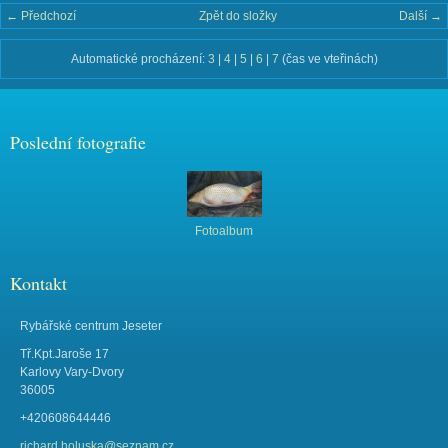
← Předchozí
Zpět do složky
Další →
Automatické procházení:
3
|
4
|
5
|
6
|
7
(čas ve vteřinách)
Poslední fotografie
Fotoalbum
Kontakt
Rybářské centrum Jeseter
Tř.Kpt.Jaroše 17
Karlovy Vary-Dvory
36005
+420608644446
richard.holuska@seznam.cz