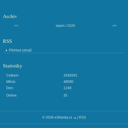
Archiv
<<
srpen /
2026
>>
RSS
Přehled zdrojů
Statistiky
Celkem:
3436591
Měsíc:
48090
Den:
1248
Online:
35
© 2026 eStránky.cz
|
RSS