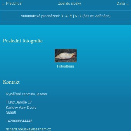
← Předchozí
Zpět do složky
Další →
Automatické procházení:
3
|
4
|
5
|
6
|
7
(čas ve vteřinách)
Poslední fotografie
Fotoalbum
Kontakt
Rybářské centrum Jeseter
Tř.Kpt.Jaroše 17
Karlovy Vary-Dvory
36005
+420608644446
richard.holuska@seznam.cz