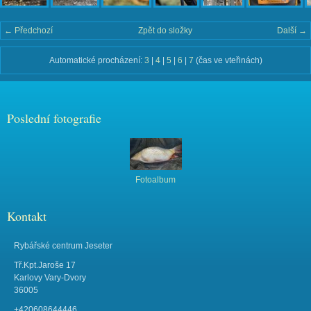
← Předchozí
Zpět do složky
Další →
Automatické procházení:
3
|
4
|
5
|
6
|
7
(čas ve vteřinách)
Poslední fotografie
Fotoalbum
Kontakt
Rybářské centrum Jeseter
Tř.Kpt.Jaroše 17
Karlovy Vary-Dvory
36005
+420608644446