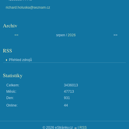
richard.holuska@seznam.cz
Archiv
<<
srpen /
2026
>>
RSS
Přehled zdrojů
Statistiky
Celkem:
3436013
Měsíc:
47713
Den:
931
Online:
44
© 2026 eStránky.cz
|
RSS