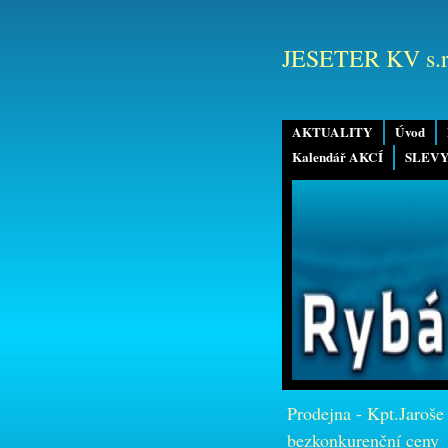
JESETER KV s.r
AKTUALITY
Úvod
Kalendář AKCÍ
SLEVY
Prodejna - Kpt.Jaroše
bezkonkurenční ceny