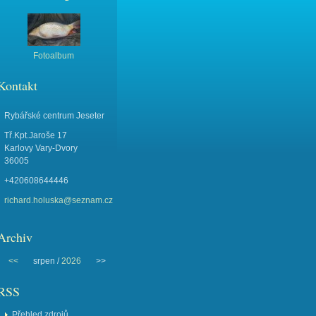
Fotoalbum
Kontakt
Rybářské centrum Jeseter
Tř.Kpt.Jaroše 17
Karlovy Vary-Dvory
36005
+420608644446
richard.holuska@seznam.cz
Archiv
<<
srpen /
2026
>>
RSS
Přehled zdrojů