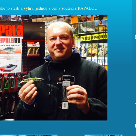
aké to štěstí a vyhrál jednou z cen v soutěži s RAPALOU