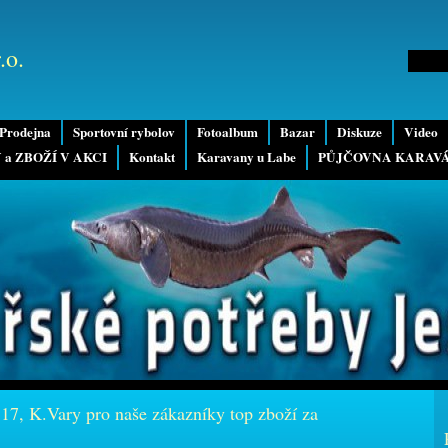
.o.
Prodejna
Sportovní rybolov
Fotoalbum
Bazar
Diskuze
Video
 a ZBOŽÍ V AKCI
Kontakt
Karavany u Labe
PŮJČOVNA KARAV
 17, K.Vary pro naše zákazníky top zboží za