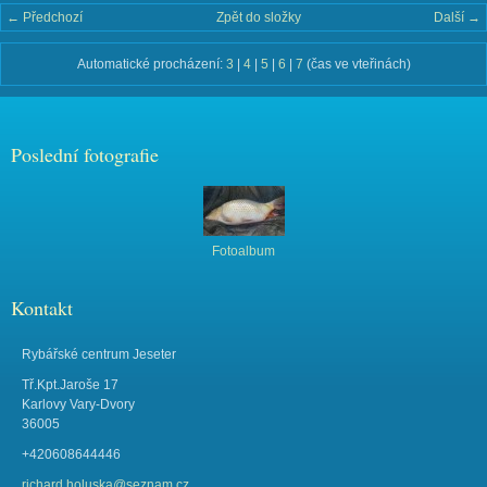
← Předchozí
Zpět do složky
Další →
Automatické procházení:
3
|
4
|
5
|
6
|
7
(čas ve vteřinách)
Poslední fotografie
Fotoalbum
Kontakt
Rybářské centrum Jeseter
Tř.Kpt.Jaroše 17
Karlovy Vary-Dvory
36005
+420608644446
richard.holuska@seznam.cz