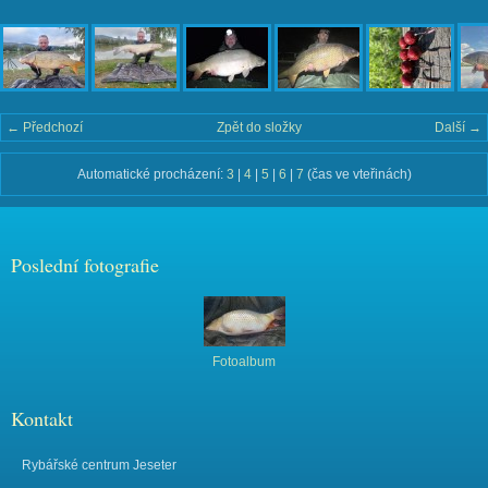
← Předchozí
Zpět do složky
Další →
Automatické procházení:
3
|
4
|
5
|
6
|
7
(čas ve vteřinách)
Poslední fotografie
Fotoalbum
Kontakt
Rybářské centrum Jeseter