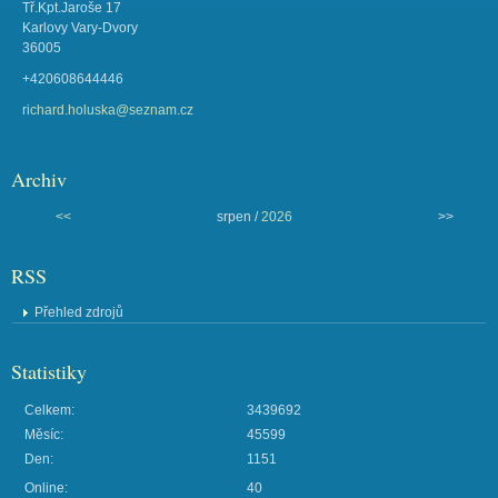
Tř.Kpt.Jaroše 17
Karlovy Vary-Dvory
36005
+420608644446
richard.holuska@seznam.cz
Archiv
<<
srpen /
2026
>>
RSS
Přehled zdrojů
Statistiky
Celkem:
3439692
Měsíc:
45599
Den:
1151
Online:
40