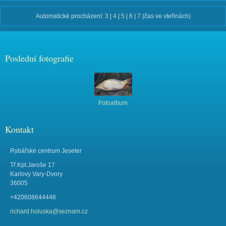
Automatické procházení:
3
|
4
|
5
|
6
|
7
(čas ve vteřinách)
Poslední fotografie
Fotoalbum
Kontakt
Rybářské centrum Jeseter
Tř.Kpt.Jaroše 17
Karlovy Vary-Dvory
36005
+420608644446
richard.holuska@seznam.cz