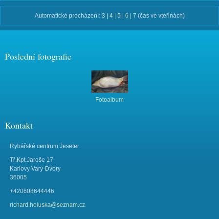
Automatické procházení:
3
|
4
|
5
|
6
|
7
(čas ve vteřinách)
Poslední fotografie
Fotoalbum
Kontakt
Rybářské centrum Jeseter
Tř.Kpt.Jaroše 17
Karlovy Vary-Dvory
36005
+420608644446
richard.holuska@seznam.cz