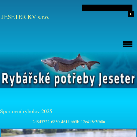
JESETER KV s.r.o.
Sportovní rybolov 2025
2d8d5722-6830-461f-bb5b-12e415e3fb0a