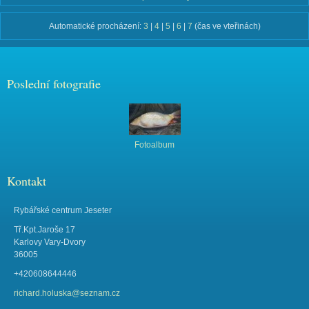
Automatické procházení:
3
|
4
|
5
|
6
|
7
(čas ve vteřinách)
Poslední fotografie
Fotoalbum
Kontakt
Rybářské centrum Jeseter
Tř.Kpt.Jaroše 17
Karlovy Vary-Dvory
36005
+420608644446
richard.holuska@seznam.cz