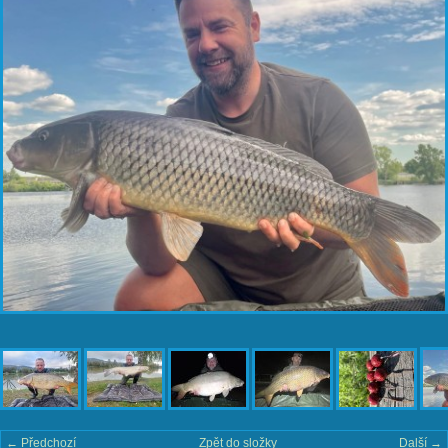
← Předchozí
Zpět do složky
Další →