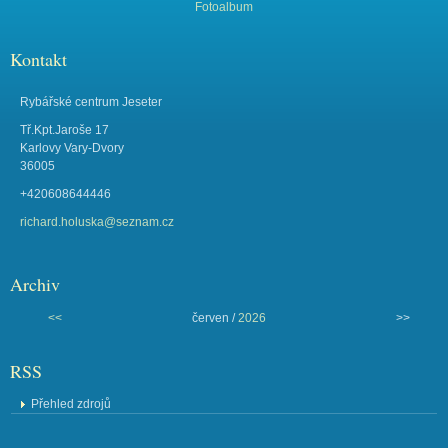
Fotoalbum
Kontakt
Rybářské centrum Jeseter
Tř.Kpt.Jaroše 17
Karlovy Vary-Dvory
36005
+420608644446
richard.holuska@seznam.cz
Archiv
<<
červen /
2026
>>
RSS
Přehled zdrojů