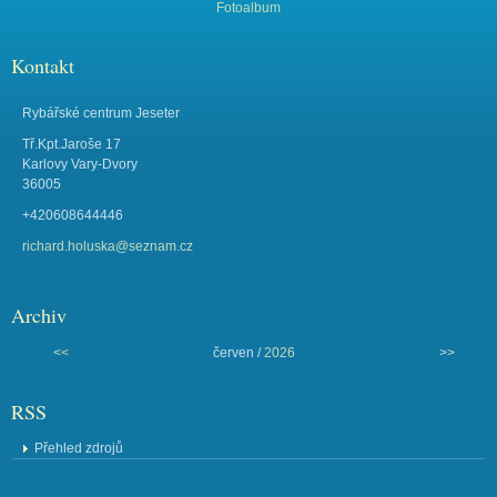
Fotoalbum
Kontakt
Rybářské centrum Jeseter
Tř.Kpt.Jaroše 17
Karlovy Vary-Dvory
36005
+420608644446
richard.holuska@seznam.cz
Archiv
<<
červen /
2026
>>
RSS
Přehled zdrojů