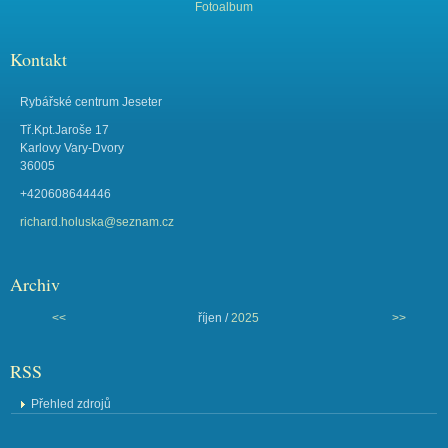
Fotoalbum
Kontakt
Rybářské centrum Jeseter
Tř.Kpt.Jaroše 17
Karlovy Vary-Dvory
36005
+420608644446
richard.holuska@seznam.cz
Archiv
<<
říjen /
2025
>>
RSS
Přehled zdrojů