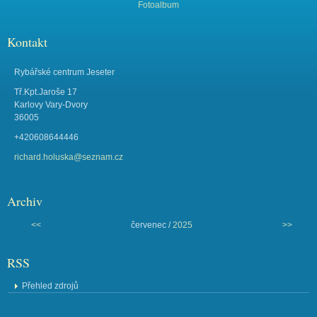
Fotoalbum
Kontakt
Rybářské centrum Jeseter
Tř.Kpt.Jaroše 17
Karlovy Vary-Dvory
36005
+420608644446
richard.holuska@seznam.cz
Archiv
<<
červenec /
2025
>>
RSS
Přehled zdrojů