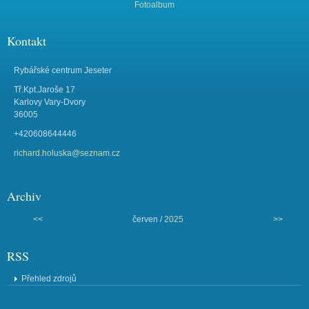
Fotoalbum
Kontakt
Rybářské centrum Jeseter
Tř.Kpt.Jaroše 17
Karlovy Vary-Dvory
36005
+420608644446
richard.holuska@seznam.cz
Archiv
<<
červen /
2025
>>
RSS
Přehled zdrojů