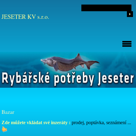
JESETER KV s.r.o.
Bazar
Zde můžete vkládat své inzeráty :
prodej, poptávka, seznámení ...