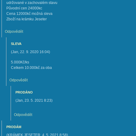
udržované v zachovalém stavu
Původní cen 24000kc
Cena 12000kč možná sleva
Zboží na krámku Jeseter
Odpovědět
SLEVA
(
Jan
,
22. 9. 2020
16:04
)
5.000Kč/ks
Celkem 10.000kč za oba
Odpovědět
PRODÁNO
(
Jan
,
23. 5. 2021
8:23
)
Odpovědět
PRODÁM
(
KRÁMEK JESETER
,
4. 5. 2021
8:58
)