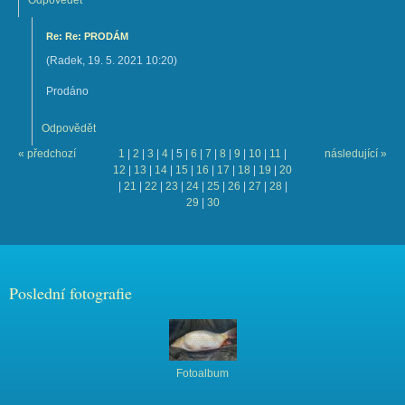
Odpovědět
Re: Re: PRODÁM
(
Radek
,
19. 5. 2021
10:20
)
Prodáno
Odpovědět
« předchozí
1
|
2
|
3
|
4
|
5
|
6
|
7
|
8
|
9
|
10
|
11
|
následující »
12
|
13
|
14
|
15
|
16
|
17
|
18
|
19
|
20
|
21
|
22
|
23
|
24
|
25
|
26
|
27
|
28
|
29
|
30
Poslední fotografie
Fotoalbum