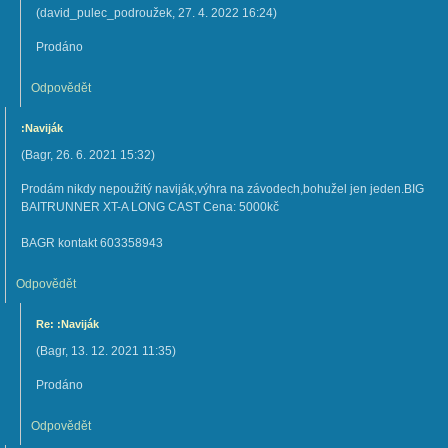
(
david_pulec_podroužek
,
27. 4. 2022
16:24
)
Prodáno
Odpovědět
:Naviják
(
Bagr
,
26. 6. 2021
15:32
)
Prodám nikdy nepoužitý naviják,výhra na závodech,bohužel jen jeden.BIG
BAITRUNNER XT-A LONG CAST Cena: 5000kč
BAGR kontakt 603358943
Odpovědět
Re: :Naviják
(
Bagr
,
13. 12. 2021
11:35
)
Prodáno
Odpovědět