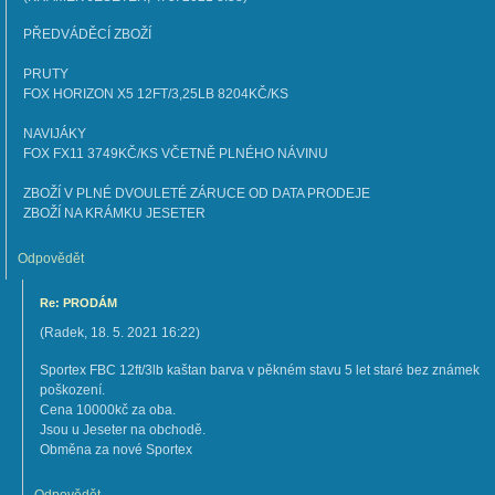
PŘEDVÁDĚCÍ ZBOŽÍ
PRUTY
FOX HORIZON X5 12FT/3,25LB 8204KČ/KS
NAVIJÁKY
FOX FX11 3749KČ/KS VČETNĚ PLNÉHO NÁVINU
ZBOŽÍ V PLNÉ DVOULETÉ ZÁRUCE OD DATA PRODEJE
ZBOŽÍ NA KRÁMKU JESETER
Odpovědět
Re: PRODÁM
(
Radek
,
18. 5. 2021
16:22
)
Sportex FBC 12ft/3lb kaštan barva v pěkném stavu 5 let staré bez známek
poškození.
Cena 10000kč za oba.
Jsou u Jeseter na obchodě.
Obměna za nové Sportex