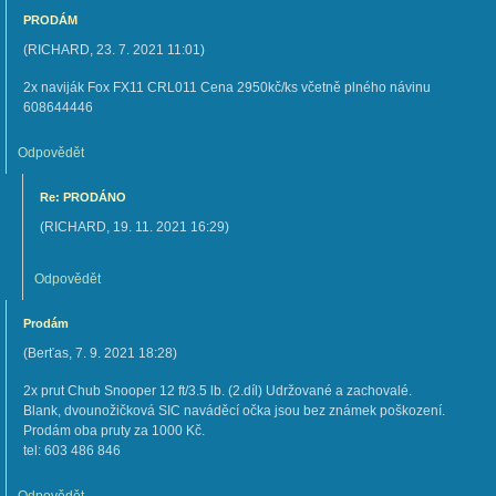
PRODÁM
(
RICHARD
,
23. 7. 2021
11:01
)
2x naviják Fox FX11 CRL011 Cena 2950kč/ks včetně plného návinu
608644446
Odpovědět
Re: PRODÁNO
(
RICHARD
,
19. 11. 2021
16:29
)
Odpovědět
Prodám
(
Berťas
,
7. 9. 2021
18:28
)
2x prut Chub Snooper 12 ft/3.5 lb. (2.díl) Udržované a zachovalé.
Blank, dvounožičková SIC naváděcí očka jsou bez známek poškození.
Prodám oba pruty za 1000 Kč.
tel: 603 486 846