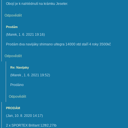
Obojí je k nahlédnutí na krámku Jeseter.
Odpovědět
Prodám
(
Marek
,
1. 6. 2021
19:16
)
Prodám dva navijáky shimano ultegra 14000 xtd staří 4 roky 3500kč
Odpovědět
Re: Navijaky
(
Marek
,
1. 6. 2021
19:52
)
Prodáno
Odpovědět
PRODÁM
(
Jan
,
10. 8. 2020
14:17
)
2 x SPORTEX Brillant 12ft/2,27lb