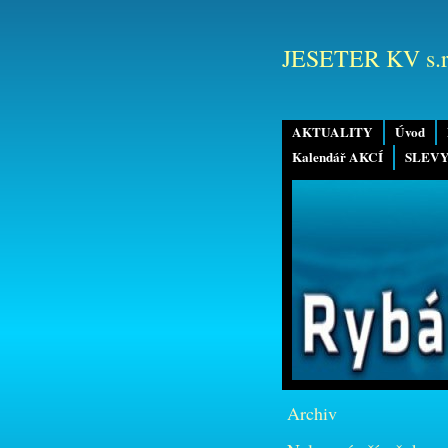
JESETER KV s.r
AKTUALITY
Úvod
Kalendář AKCÍ
SLEVY
Archiv