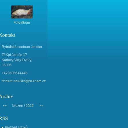
Fotoalbum
Kontakt
Rybářské centrum Jeseter
Tř.Kpt.Jaroše 17
Karlovy Vary-Dvory
36005
+420608644446
richard.holuska@seznam.cz
Archiv
<<
březen /
2025
>>
RSS
Přehled zdrojů