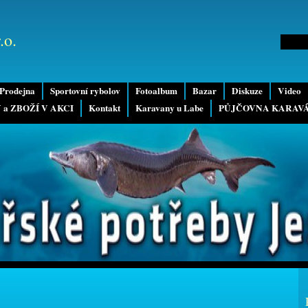
.o.
Prodejna
Sportovní rybolov
Fotoalbum
Bazar
Diskuze
Video
 a ZBOŽÍ V AKCI
Kontakt
Karavany u Labe
PŮJČOVNA KARAV